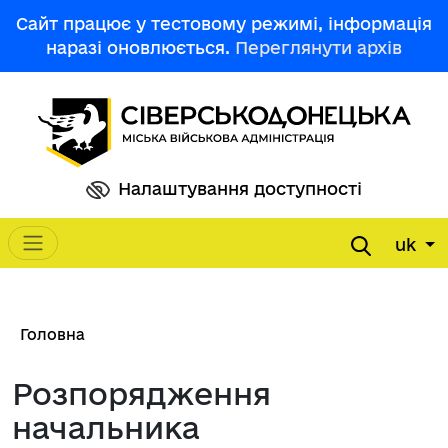
Перейти до основного вмісту
Сайт працює у тестовому режимі, інформація
наразі оновлюється.
Переглянути архів
Налаштування доступності
uk
Main navigation
Рядок навіґації
Головна
Розпорядження
начальника