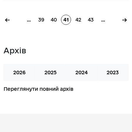
Розбивка на сторінки
←
→
…
39
40
41
42
43
…
Сторінка
Сторінка
Сторінка
Сторінка
Сторінка
Архів
2026
2025
2024
2023
Переглянути повний архів