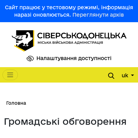
Перейти до основного вмісту
Сайт працює у тестовому режимі, інформація
наразі оновлюється.
Переглянути архів
Налаштування доступності
uk
Main navigation
Рядок навіґації
Головна
Громадські обговорення