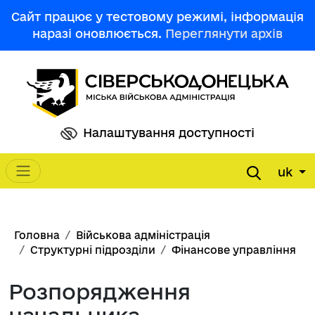
Перейти до основного вмісту
Сайт працює у тестовому режимі, інформація
наразі оновлюється.
Переглянути архів
Налаштування доступності
uk
Main navigation
Рядок навіґації
Головна
Військова адміністрація
Структурні підрозділи
Фінансове управління
Розпорядження