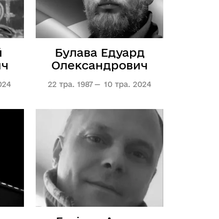
й
Булава Едуард
ич
Олександрович
024
22 тра. 1987
10 тра. 2024