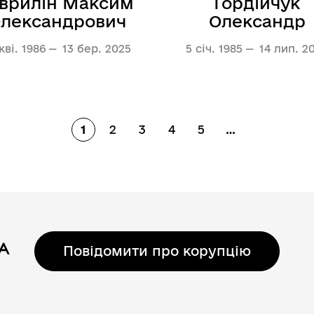
аврилін Максим
Гордійчук
лександрович
Олександр
кві. 1986
13 бер. 2025
5 січ. 1985
14 лип. 2
1
2
3
4
5
…
Сторінка
Сторінка
Сторінка
Сторінка
Сторінка
Повідомити про корупцію