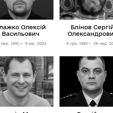
Регуляторні акти
лажко Олексій
Блінов Сергі
Васильович
Олександров
 сер. 1992
9 кві. 2022
4 тра. 1983
26 чер. 2