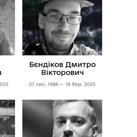
 з питань підприємництва у м. 
а база
тів регуляторних актів
м
Бєндіков Дмитро
ч
Вікторович
орної діяльності
2023
27 лис. 1986
18 бер. 2025
вивчення та надання висновків 
роекту регуляторного акта 
ства
яд регуляторних актів