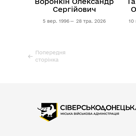
Воронкін Олександр
Г
Сергійович
О
5 вер. 1996
28 тра. 2026
10 
Попередня
Розбивка на сторінки
←
сторінка