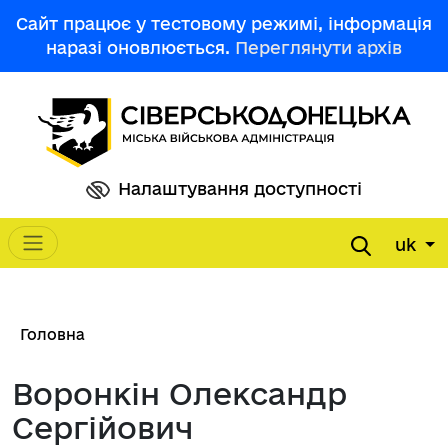
Перейти до основного вмісту
Сайт працює у тестовому режимі, інформація
наразі оновлюється.
Переглянути архів
Налаштування доступності
uk
Main navigation
Рядок навіґації
Головна
Воронкін Олександр
Сергійович