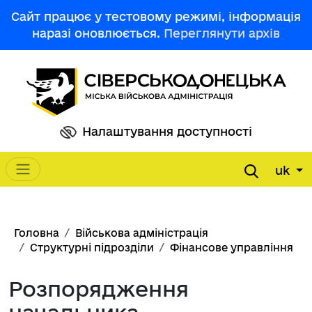
Перейти до основного вмісту
Сайт працює у тестовому режимі, інформація
наразі оновлюється.
Переглянути архів
Налаштування доступності
uk
Main navigation
Рядок навіґації
Головна
Військова адміністрація
Структурні підрозділи
Фінансове управління
Розпорядження