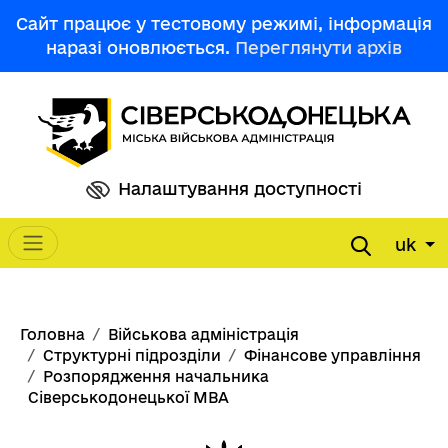
Перейти до основного вмісту
Сайт працює у тестовому режимі, інформація
наразі оновлюється.
Переглянути архів
Налаштування доступності
uk
Main navigation
Рядок навіґації
Головна
Військова адміністрація
Структурні підрозділи
Фінансове управління
Розпорядження начальника
Сіверськодонецької МВА