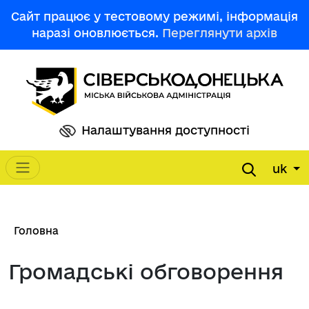
Перейти до основного вмісту
Сайт працює у тестовому режимі, інформація
наразі оновлюється.
Переглянути архів
Налаштування доступності
uk
Main navigation
Рядок навіґації
Головна
Громадські обговорення