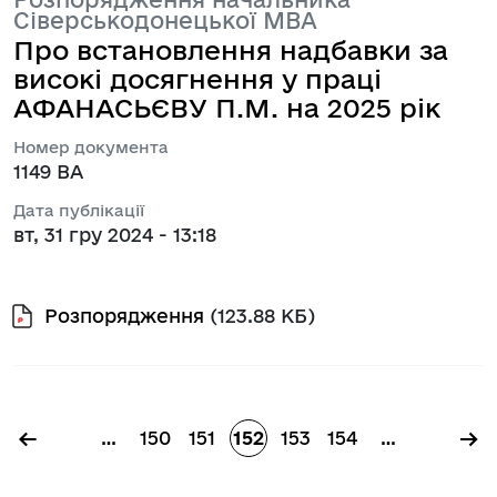
Сіверськодонецької МВА
Про встановлення надбавки за
високі досягнення у праці
АФАНАСЬЄВУ П.М. на 2025 рік
Номер документа
1149 ВА
Дата публікації
вт, 31 гру 2024 - 13:18
Розпорядження
(123.88 КБ)
Розбивка на сторінки
←
→
…
150
151
152
153
154
…
Сторінка
Сторінка
Сторінка
Сторінка
Сторінка