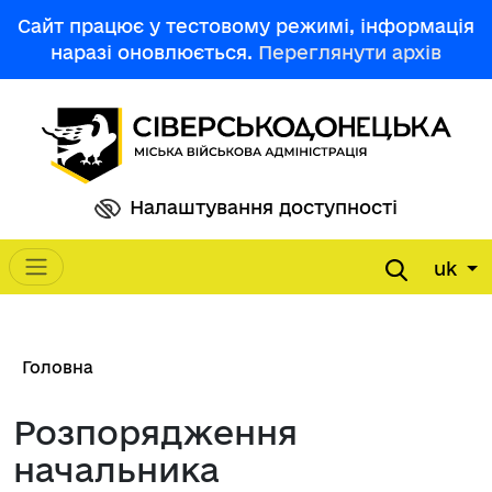
Перейти до основного вмісту
Сайт працює у тестовому режимі, інформація
наразі оновлюється.
Переглянути архів
Налаштування доступності
uk
Main navigation
Рядок навіґації
Головна
Розпорядження
начальника