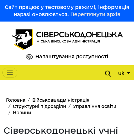
Перейти до основного вмісту
Сайт працює у тестовому режимі, інформація
наразі оновлюється.
Переглянути архів
Налаштування доступності
uk
Main navigation
Рядок навіґації
Головна
Військова адміністрація
Структурні підрозділи
Управління освіти
Новини
Сіверськодонецькі учні