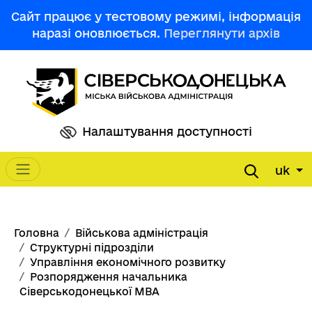
Перейти до основного вмісту
Сайт працює у тестовому режимі, інформація
наразі оновлюється.
Переглянути архів
Налаштування доступності
uk
Main navigation
Рядок навіґації
Головна
Військова адміністрація
Структурні підрозділи
Управління економічного розвитку
Розпорядження начальника
Сіверськодонецької МВА