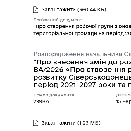
Завантажити
(360.44 КБ)
Пов'язаний документ
"Про створення робочої групи з онов
територіальної громади на період 2021
Розпорядження начальника С
"Про внесення змін до ро
BA/2026 «Про створення р
розвитку Сіверськодонець
період 2021-2027 роки та пл
Номер документа
Дата 
299ВА
15 че
Завантажити
(1.23 МБ)