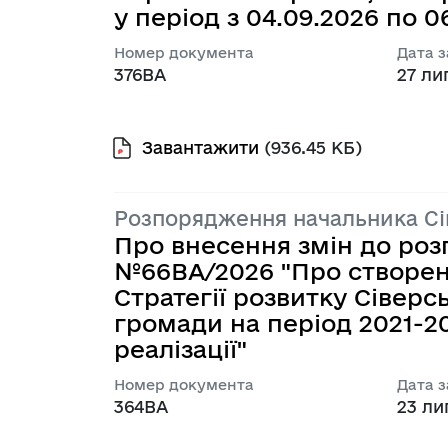
у період з 04.09.2026 по 0
Номер документа
Дата 
376ВА
27 ли
Завантажити
(936.45 КБ)
Розпорядження начальника С
Про внесення змін до роз
№66ВА/2026 "Про створен
Стратегії розвитку Сіверс
громади на період 2021-202
реалізації"
Номер документа
Дата 
364ВА
23 ли