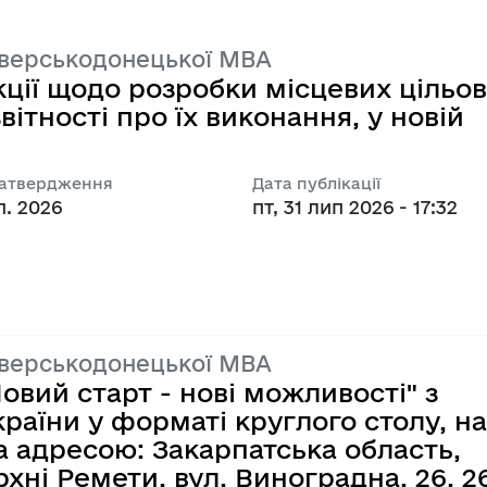
у з питань 
Прозорі новини
 
Координаційна рада
Україна-НАТО
іверськодонецької МВА
Сєвєродонецьку
ції щодо розробки місцевих цільо
ї
сультацій з 
их
вітності про їх виконання, у новій
Нормативно-правов
ами
ї, гендерної 
конання бюджету
у, запобігання та 
Оголошення
затвердження
Дата публікації
 насильству за 
п. 2026
пт, 31 лип 2026 - 17:32
та впровадження 
Оприлюднення проек
ир. Безпека»
бюджету громади
Планування регулят
Повідомлення
іверськодонецької МВА
Постійна комісія з 
овий старт - нові можливості" з
про відповідність п
раїни у форматі круглого столу, на
вимогам законодав
а адресою: Закарпатська область,
рхні Ремети, вул. Виноградна, 26, 2
Прискорений перегл