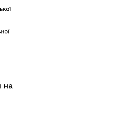
ької
ьної
и на