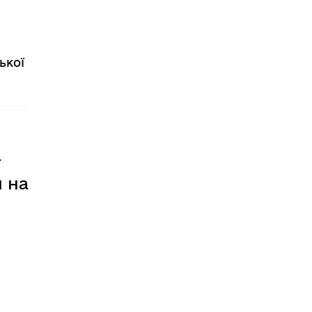
ької
ї
и на