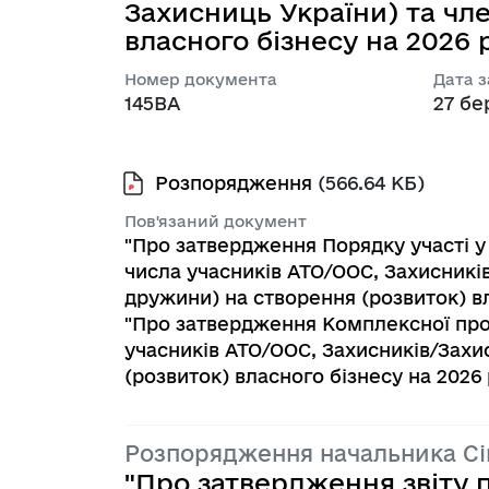
Захисниць України) та чле
власного бізнесу на 2026 р
Номер документа
Дата 
145ВА
27 бе
Розпорядження
(566.64 КБ)
Пов'язаний документ
"Про затвердження Порядку участі у
числа учасників АТО/ООС, Захисників
дружини) на створення (розвиток) вл
"Про затвердження Комплексної про
учасників АТО/ООС, Захисників/Захис
(розвиток) власного бізнесу на 2026 
Розпорядження начальника С
"Про затвердження звіту