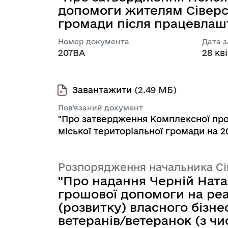
допомоги жителям Сіверсь
громади після працевлаш
Номер документа
Дата 
207ВА
28 кві
Завантажити
(2.49 МБ)
Пов'язаний документ
"Про затвердження Комплексної про
міської територіальної громади на 2
Розпорядження начальника С
"Про надання Черній Ната
грошової допомоги на реа
(розвитку) власного бізн
ветеранів/ветеранок (з чи