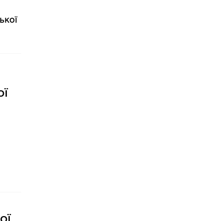
ької
ої
ої