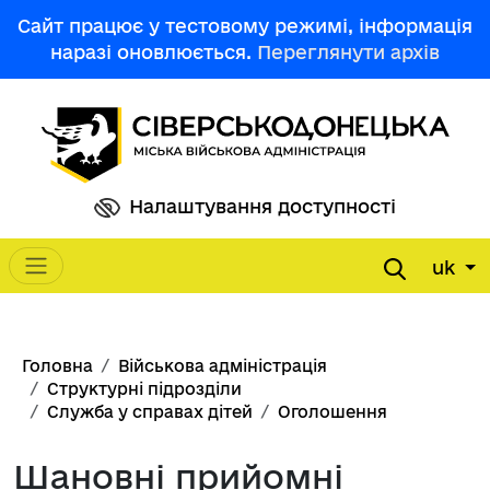
Перейти до основного вмісту
Сайт працює у тестовому режимі, інформація
наразі оновлюється.
Переглянути архів
Налаштування доступності
uk
Main navigation
Рядок навіґації
Головна
Військова адміністрація
Структурні підрозділи
Служба у справах дітей
Оголошення
Шановні прийомні