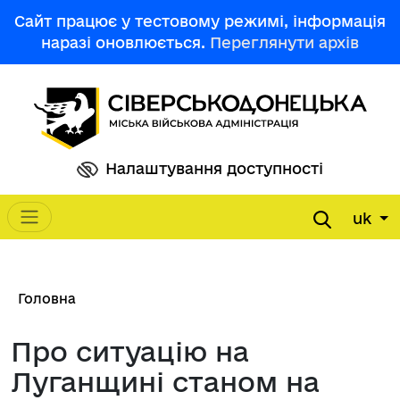
Перейти до основного вмісту
Сайт працює у тестовому режимі, інформація
наразі оновлюється.
Переглянути архів
Налаштування доступності
uk
Main navigation
Рядок навіґації
Головна
Про ситуацію на
Луганщині станом на