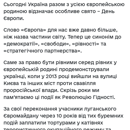
Сьогодні Україна разом з усією європейською
родиною відзначає особливе свято – День
Європи.
Слово «Європа» для нас вже давно більше,
ніж назва частини світу. Тепер це синонім до
«демократії», «свободи», «рівності» та
«стратегічного партнерства».
Саме за право бути рівними серед рівних у
європейській родині продемонстрували
українці, коли у 2013 році вийшли на вулиці
Києва та інших міст проти свавілля
проросійської влади. Скрізь роки ми
пам’ятаємо ці події як Революцію Гідності.
За свої переконання учасники луганського
Євромайдану через 10 років від тих буремних
подій заплатили тортурами у катівнях
терористичного окупаційного режиму та