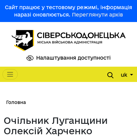
Перейти до основного вмісту
Сайт працює у тестовому режимі, інформація
наразі оновлюється.
Переглянути архів
Налаштування доступності
uk
Main navigation
Рядок навіґації
Головна
Очільник Луганщини
Олексій Харченко