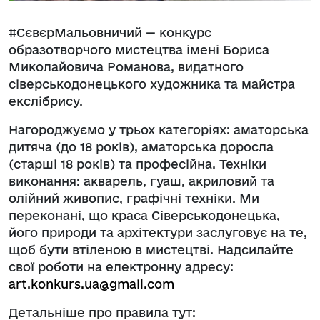
#СєвєрМальовничий — конкурс
образотворчого мистецтва імені Бориса
Миколайовича Романова, видатного
сіверськодонецького художника та майстра
екслібрису.
Нагороджуємо у трьох категоріях: аматорська
дитяча (до 18 років), аматорська доросла
(старші 18 років) та професійна. Техніки
виконання: акварель, гуаш, акриловий та
олійний живопис, графічні техніки. Ми
переконані, що краса Сіверськодонецька,
його природи та архітектури заслуговує на те,
щоб бути втіленою в мистецтві. Надсилайте
свої роботи на електронну адресу:
art.konkurs.ua@gmail.com
Детальніше про правила тут: