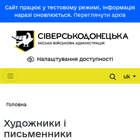
Перейти до основного вмісту
Сайт працює у тестовому режимі, інформація
наразі оновлюється.
Переглянути архів
Налаштування доступності
uk
Main navigation
Рядок навіґації
Головна
Художники і
письменники