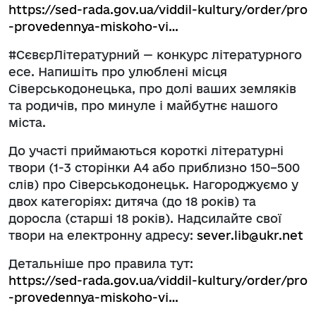
https://sed-rada.gov.ua/viddil-kultury/order/pro
-provedennya-miskoho-vi…
#СєвєрЛітературний — конкурс літературного
есе. Напишіть про улюблені місця
Сіверськодонецька, про долі ваших земляків
та родичів, про минуле і майбутнє нашого
міста.
До участі приймаються короткі літературні
твори (1-3 сторінки А4 або приблизно 150–500
слів) про Сіверськодонецьк. Нагороджуємо у
двох категоріях: дитяча (до 18 років) та
доросла (старші 18 років). Надсилайте свої
твори на електронну адресу:
sever.lib@ukr.net
Детальніше про правила тут:
https://sed-rada.gov.ua/viddil-kultury/order/pro
-provedennya-miskoho-vi…