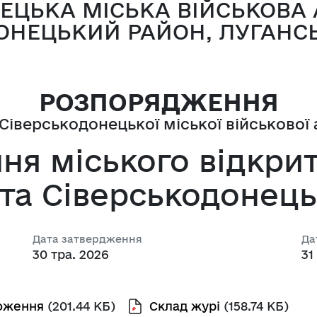
ЕЦЬКА МІСЬКА ВІЙСЬКОВА 
у з питань 
Прозорі новини
 
Координаційна рада
ОНЕЦЬКИЙ РАЙОН, ЛУГАНС
Україна-НАТО
Сєвєродонецьку
ї
сультацій з 
их
Нормативно-правов
ами
ї, гендерної 
конання бюджету
РОЗПОРЯДЖЕННЯ
у, запобігання та 
Оголошення
іверськодонецької міської військової 
 насильству за 
та впровадження 
Оприлюднення проек
ня міського відкри
ир. Безпека»
бюджету громади
Планування регулят
ста Сіверськодонець
Повідомлення
Дата затвердження
Да
Постійна комісія з 
30 тра. 2026
31
про відповідність п
вимогам законодав
оження
(201.44 КБ)
Склад журі
(158.74 КБ)
Прискорений перегл