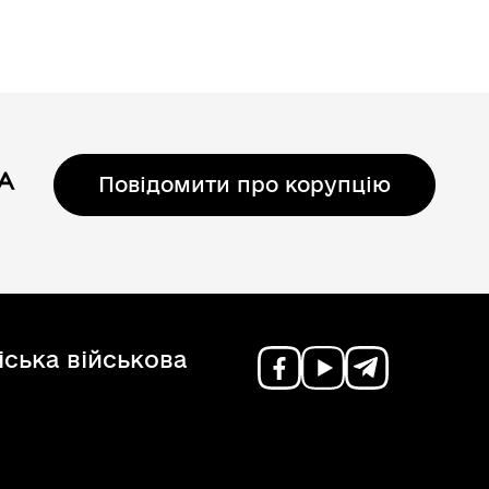
Регуляторні акти
Повідомити про корупцію
ська військова