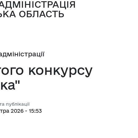
АДМІНІСТРАЦІЯ
 з питань підприємництва у м. 
ЬКА ОБЛАСТЬ
а база
адміністрації
тів регуляторних актів
того конкурсу
орної діяльності
ка"
та публікації
вивчення та надання висновків 
 тра 2026 - 15:53
роекту регуляторного акта 
ства
яд регуляторних актів