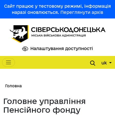
Перейти до основного вмісту
Сайт працює у тестовому режимі, інформація
наразі оновлюється.
Переглянути архів
Налаштування доступності
uk
Main navigation
Рядок навіґації
Головна
Головне управління
Пенсійного фонду