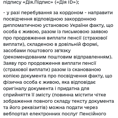
підпису «Дія.Підпис» («Дія ID»);
- у разі перебування за кордоном - направити
посвідчення відповідною закордонною
дипломатичною установою України факту, що
особа є живою, разом із письмовою заявою
про продовження виплати пенсії (страхової
виплати), складеною в довільній формі,
засобами поштового зв’язку
(рекомендованим поштовим відправленням).
Заяву про продовження виплати пенсії
(страхової виплати) разом із сканованою
копією документа про посвідчення факту, що
фізична особа є живою, яка відповідає
оригіналу документа і придатна для
сприйняття її змісту (повинна містити чітке
зображення повного складу тексту документа
та його реквізитів) можна подати через
вебпортал електронних послуг Пенсійного