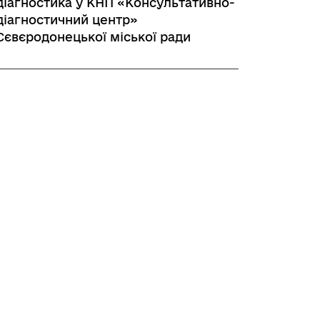
діагностика у КНП «Консультативно-
діагностичний центр»
Сєвєродонецької міської ради