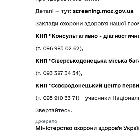
Деталі — тут:
screening.moz.gov.ua
Заклади охорони здоров'я нашої гр
КНП "Консультативно - діагностичн
(т. 096 985 02 62),
КНП "Сіверськодонецька міська баг
(т. 093 387 34 54),
КНП "Сєвєродонецький центр перви
(т. 095 910 33 71) - учасники Націона
Звертайтесь.
Джерело
Міністерство охорони здоров'я Украї