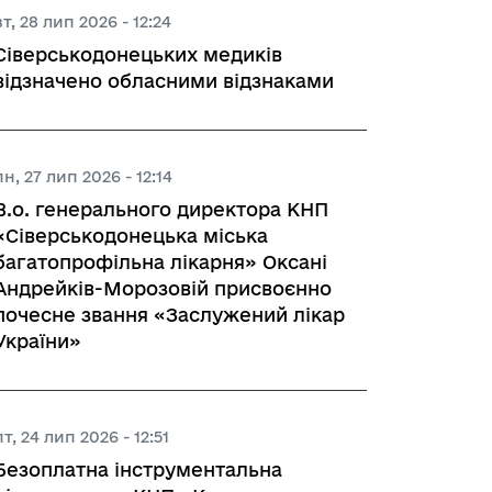
вт, 28 лип 2026 - 12:24
Сіверськодонецьких медиків
відзначено обласними відзнаками
пн, 27 лип 2026 - 12:14
В.о. генерального директора КНП
«Сіверськодонецька міська
багатопрофільна лікарня» Оксані
Андрейків-Морозовій присвоєнно
почесне звання «Заслужений лікар
України»
пт, 24 лип 2026 - 12:51
Безоплатна інструментальна