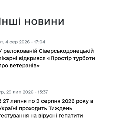
 з питань підприємництва у м. 
Інші новини
а база
вт, 4 сер 2026 - 17:04
У релокованій Сіверськодонецькій
лікарні відкрився «Простір турботи
тів регуляторних актів
про ветеранів»
орної діяльності
ср, 29 лип 2026 - 15:37
З 27 липня по 2 серпня 2026 року в
вивчення та надання висновків 
Україні проходить Тиждень
роекту регуляторного акта 
тестування на вірусні гепатити
ства
яд регуляторних актів