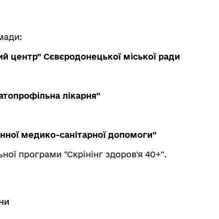
омади:
ий центр" Сєвєродонецької міської ради
атопрофільна лікарня"
нної медико-санітарної допомоги"
льної програми "Скрінінг здоров'я 40+".
ни