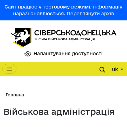
Перейти до основного вмісту
Сайт працює у тестовому режимі, інформація
наразі оновлюється.
Переглянути архів
Налаштування доступності
uk
Main navigation
Рядок навіґації
Головна
Військова адміністрація