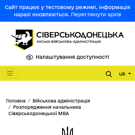
Перейти до основного вмісту
Сайт працює у тестовому режимі, інформація
наразі оновлюється.
Переглянути архів
Налаштування доступності
uk
Main navigation
Рядок навіґації
Головна
Військова адміністрація
Розпорядження начальника
Сіверськодонецької МВА