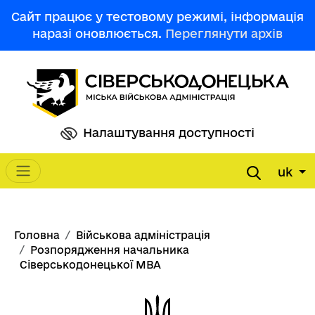
Перейти до основного вмісту
Сайт працює у тестовому режимі, інформація
наразі оновлюється.
Переглянути архів
Налаштування доступності
uk
Main navigation
Рядок навіґації
Головна
Військова адміністрація
Розпорядження начальника
Сіверськодонецької МВА