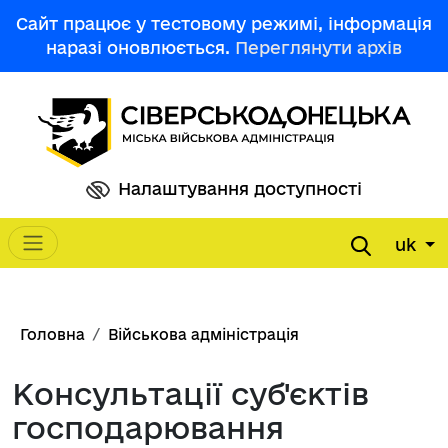
Перейти до основного вмісту
Сайт працює у тестовому режимі, інформація
наразі оновлюється.
Переглянути архів
Налаштування доступності
uk
Main navigation
Рядок навіґації
Головна
Військова адміністрація
Консультації суб'єктів
господарювання