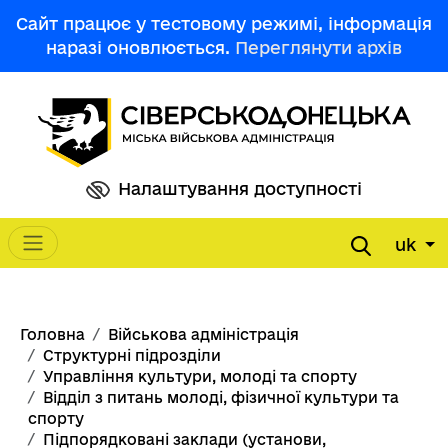
Перейти до основного вмісту
Сайт працює у тестовому режимі, інформація
наразі оновлюється.
Переглянути архів
Налаштування доступності
uk
Main navigation
Рядок навіґації
Головна
Військова адміністрація
Структурні підрозділи
Управління культури, молоді та спорту
Відділ з питань молоді, фізичної культури та
спорту
Підпорядковані заклади (установи,