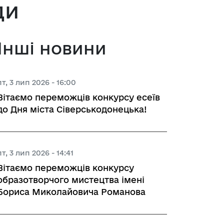
ди
 з питань підприємництва у м. 
Інші новини
а база
пт, 3 лип 2026 - 16:00
Вітаємо переможців конкурсу есеїв
тів регуляторних актів
до Дня міста Сіверськодонецька!
орної діяльності
пт, 3 лип 2026 - 14:41
Вітаємо переможців конкурсу
вивчення та надання висновків 
образотворчого мистецтва імені
роекту регуляторного акта 
Бориса Миколайовича Романова
ства
яд регуляторних актів