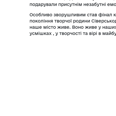
подарували присутнім незабутні емоц
Особливо зворушливим став фінал ко
покоління творчої родини Сіверсько
наше місто живе. Воно живе у наших 
усмішках , у творчості та вірі в майб