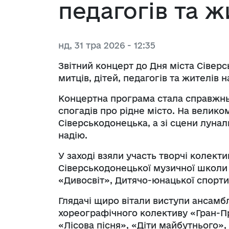
педагогів та 
Плани та звіти про роботу сектор
запобігання корупції
Е-консультації
Візуалізація бюджетних процесів
Оголошення
Гендерна політика
Співпраця з викривачами корупці
Орієнтовні плани проведення кон
Допомога та захист постраждал
Звіти про виконання бюджету 
Програма соцеконом 
Ветеранам і ветеранкам
нд, 31 тра 2026 - 12:35
громадськістю
Управління корупційними ризик
Координаційна рада з питань сім’
Оперативна інформація щодо ви
Стратегія розвитку громади
Звітний концерт до Дня міста Сіверс
Публічні обговорення
рівності, демографічного розвитк
митців, дітей, педагогів та жителів 
протидії домашньому насильству,
Розпорядження начальника МВА
Концертна програма стала справжнь
ознакою статі, торгівлі людьми 
спогадів про рідне місто. На велико
Порядку денного 1325 «Жінки. М
Середньострокове планування 
Сіверськодонецька, а зі сцени лунали
надію.
У заході взяли участь творчі колект
Сіверськодонецької музичної школи 
«Дивосвіт», Дитячо-юнацької спорти
Глядачі щиро вітали виступи ансамб
хореографічного колективу «Гран-Прі
«Лісова пісня», «Діти майбутнього», 