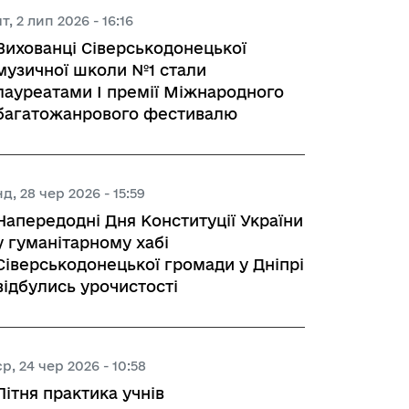
чт, 2 лип 2026 - 16:16
Вихованці Сіверськодонецької
музичної школи №1 стали
лауреатами І премії Міжнародного
багатожанрового фестивалю
нд, 28 чер 2026 - 15:59
Напередодні Дня Конституції України
у гуманітарному хабі
Сіверськодонецької громади у Дніпрі
відбулись урочистості
ср, 24 чер 2026 - 10:58
Літня практика учнів