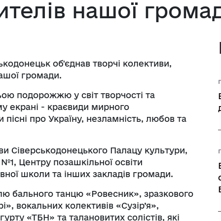
жителів нашої грома
у з питань 
Прозорі новини
 
Координаційна рада
Україна-НАТО
Сєвєродонецьку
ї
сультацій з 
их
Нормативно-правов
ами
ї, гендерної 
конання бюджету
ькодонецьк об'єднав творчі колективи,
у, запобігання та 
Оголошення
нашої громади.
 насильству за 
ою подорожжю у світ творчості та
та впровадження 
Оприлюднення проек
му екрані - краєвиди мирного
ир. Безпека»
бюджету громади
 пісні про Україну, незламність, любов та
Планування регулят
Повідомлення
иви Сіверськодонецького Палацу культури,
№1, Центру позашкільної освіти
Постійна комісія з 
вної школи та інших закладів громади.
про відповідність п
вимогам законодав
лю бального танцю «Ровесник», зразкового
», вокальних колективів «Сузір’я»,
Прискорений перегл
гурту «ТБН» та талановитих солістів, які