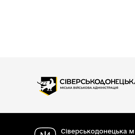
Сіверськодонецька мі