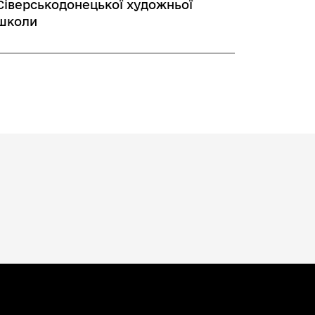
Сіверськодонецької художньої
школи