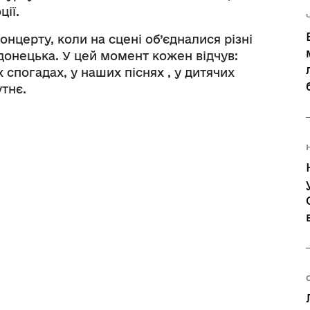
ії.
Регуляторні акти
нцерту, коли на сцені об’єдналися різні
донецька. У цей момент кожен відчув:
спогадах, у наших піснях , у дитячих
утнє.