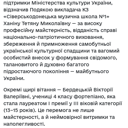
підтримки Міністерства культури України,
відзначив Подякою викладача КЗ
«Сіверськодонецька музична школа №1»
Ханіну Тетяну Миколаївну — за високу
професійну майстерність, відданість справі
національно-патріотичного виховання,
збереження й примноження самобутньої
української культурної спадщини та вагомий
особистий внесок у формування свідомого,
талановитого й духовно багатого
підростаючого покоління — майбутнього
України.
Окремі щирі вітання — Бердецькій Вікторії
Валеріївні, учениці 4 класу фортепіано, яка
стала лауреатом І премії у ІІІ віковій категорії
(13–15 років). Це перемога не лише
майстерності, а й неймовірної витримки та
наполегливості.