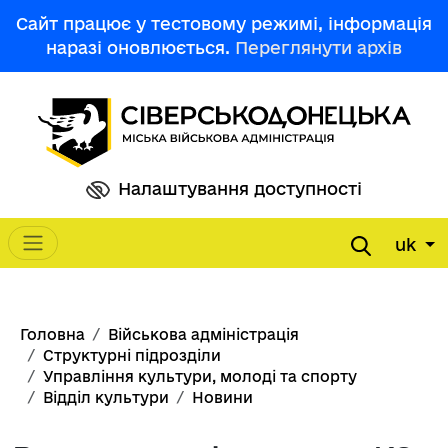
Перейти до основного вмісту
Сайт працює у тестовому режимі, інформація
наразі оновлюється.
Переглянути архів
Налаштування доступності
uk
Main navigation
Рядок навіґації
Головна
Військова адміністрація
Структурні підрозділи
Управління культури, молоді та спорту
Відділ культури
Новини