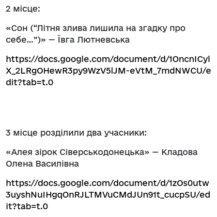
2 місце:
«Сон (“Літня злива лишила на згадку про
себе…”)» — Ївга Лютневська
https://docs.google.com/document/d/1OncnICyl
X_2LRgOHewR3py9WzV5lJM-eVtM_7mdNWCU/e
dit?tab=t.0
3 місце розділили два учасники:
«Алея зірок Сіверськодонецька» — Кладова
Олена Василівна
https://docs.google.com/document/d/1zOs0utw
3uyshNuIHgqOnRJLTMVuCMdJUn91t_cucpSU/ed
it?tab=t.0