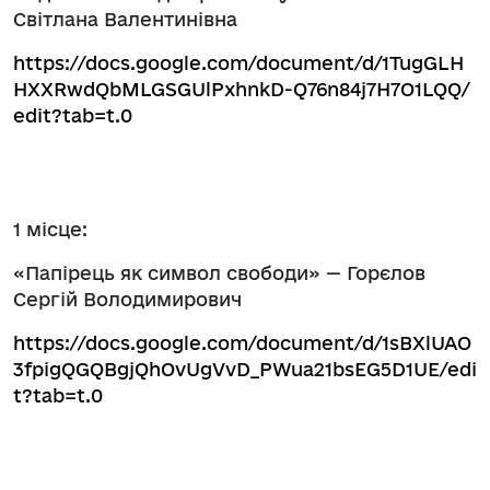
Світлана Валентинівна
https://docs.google.com/document/d/1TugGLH
HXXRwdQbMLGSGUlPxhnkD-Q76n84j7H7O1LQQ/
edit?tab=t.0
1 місце:
«Папірець як символ свободи» — Горєлов
Сергій Володимирович
https://docs.google.com/document/d/1sBXlUAO
3fpigQGQBgjQhOvUgVvD_PWua21bsEG5D1UE/edi
t?tab=t.0