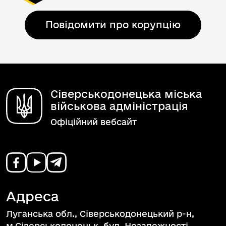
Повідомити про корупцію
Сіверськодонецька міська
військова адміністрація
Офіційний вебсайт
Адреса
Луганська обл., Сіверськодонецький р-н,
м.Сіверськодонецьк, бул. Незалежності