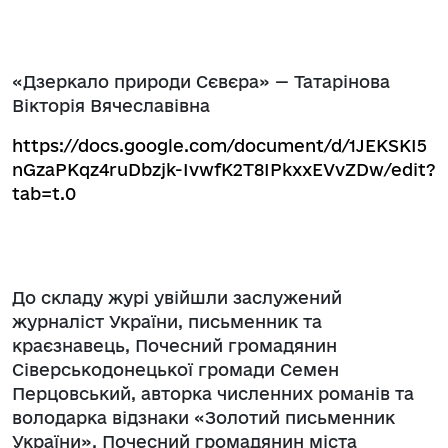
«Дзеркало природи Сєвєра» — Татарінова
Вікторія Вячеславівна
https://docs.google.com/document/d/1JEKSKI5
nGzaPKqz4ruDbzjk-IvwfK2T8IPkxxEVvZDw/edit?
tab=t.0
До складу журі увійшли заслужений
журналіст України, письменник та
краєзнавець, Почесний громадянин
Сіверськодонецької громади Семен
Перцовський, авторка численних романів та
володарка відзнаки «Золотий письменник
України», Почесний громадянин міста