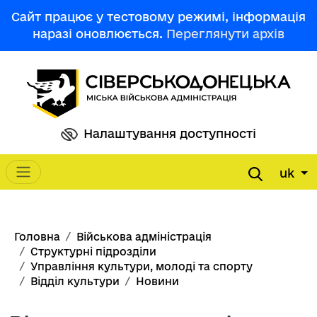
Перейти до основного вмісту
Сайт працює у тестовому режимі, інформація
наразі оновлюється.
Переглянути архів
Налаштування доступності
uk
Main navigation
Рядок навіґації
Головна
Військова адміністрація
Структурні підрозділи
Управління культури, молоді та спорту
Відділ культури
Новини