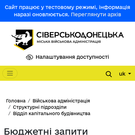
Перейти до основного вмісту
Сайт працює у тестовому режимі, інформація
наразі оновлюється.
Переглянути архів
Налаштування доступності
uk
Main navigation
Рядок навіґації
Головна
Військова адміністрація
Структурні підрозділи
Відділ капітального будівництва
Бюджетні запити