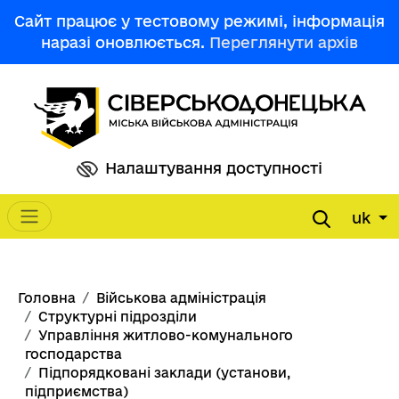
Перейти до основного вмісту
Сайт працює у тестовому режимі, інформація
наразі оновлюється.
Переглянути архів
Налаштування доступності
uk
Main navigation
Рядок навіґації
Головна
Військова адміністрація
Структурні підрозділи
Управління житлово-комунального
господарства
Підпорядковані заклади (установи,
підприємства)