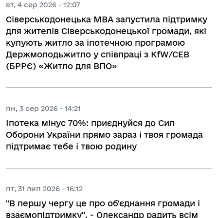
вт, 4 сер 2026 - 12:07
Сіверськодонецька МВА запустила підтримку
для жителів Сіверськодонецької громади, які
купують житло за іпотечною програмою
Держмолодьжитло у співпраці з KfW/CEB
(БРРЄ) «Житло для ВПО»
пн, 3 сер 2026 - 14:21
Іпотека мінус 70%: приєднуйся до Сил
Оборони України прямо зараз і твоя громада
підтримає тебе і твою родину
пт, 31 лип 2026 - 16:12
"В першу чергу це про об'єднання громади і
взаємопідтримку", - Олександр радить всім