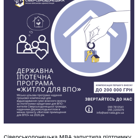
Сіверськодонецька МВА запустила підтримку