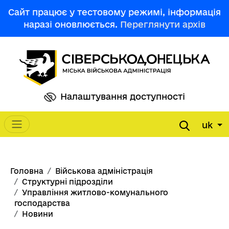
Перейти до основного вмісту
Сайт працює у тестовому режимі, інформація
наразі оновлюється.
Переглянути архів
Налаштування доступності
uk
Main navigation
Рядок навіґації
Головна
Військова адміністрація
Структурні підрозділи
Управління житлово-комунального
господарства
Новини