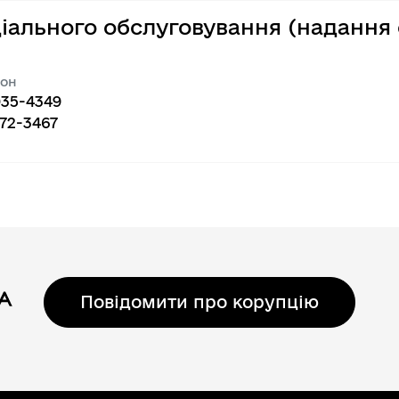
іального обслуговування (надання 
Регуляторні акти
он
035-4349
72-3467
Повідомити про корупцію