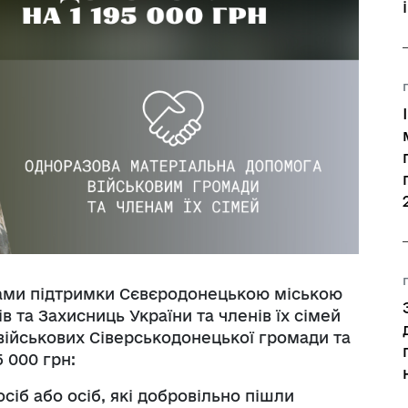
Регуляторні акти
рами підтримки Сєвєродонецькою міською
 та Захисниць України та членів їх сімей
 військових Сіверськодонецької громади та
5 000 грн:
сіб або осіб, які добровільно пішли