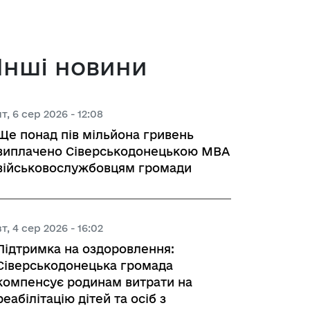
 з питань підприємництва у м. 
Інші новини
а база
чт, 6 сер 2026 - 12:08
Ще понад пів мільйона гривень
тів регуляторних актів
виплачено Сіверськодонецькою МВА
військовослужбовцям громади
орної діяльності
вт, 4 сер 2026 - 16:02
вивчення та надання висновків 
Підтримка на оздоровлення:
роекту регуляторного акта 
Сіверськодонецька громада
ства
компенсує родинам витрати на
реабілітацію дітей та осіб з
яд регуляторних актів