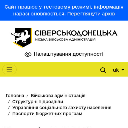
Перейти до основного вмісту
Сайт працює у тестовому режимі, інформація
наразі оновлюється.
Переглянути архів
Налаштування доступності
uk
Main navigation
Рядок навіґації
Головна
Військова адміністрація
Структурні підрозділи
Управління соціального захисту населення
Паспорти бюджетних програм