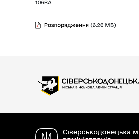
106ВА
Розпорядження
(6.26 МБ)
Сіверськодонецька мі