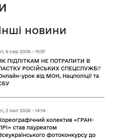
и
 з питань підприємництва у м. 
Інші новини
а база
чт, 6 сер 2026 - 15:57
ЯК ПІДЛІТКАМ НЕ ПОТРАПИТИ В
тів регуляторних актів
ПАСТКУ РОСІЙСЬКИХ СПЕЦСЛУЖБ⁉️
Онлайн-урок від МОН, Нацполіції та
орної діяльності
СБУ
вивчення та надання висновків 
чт, 2 лип 2026 - 14:14
роекту регуляторного акта 
Хореографічний колектив «ГРАН-
ства
ПРІ» став лауреатом
Всеукраїнського фотоконкурсу до
яд регуляторних актів