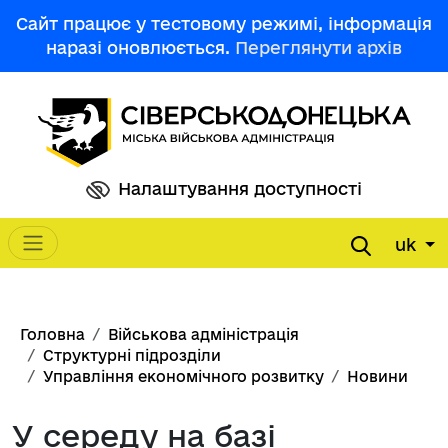
Перейти до основного вмісту
Сайт працює у тестовому режимі, інформація
наразі оновлюється.
Переглянути архів
Налаштування доступності
uk
Main navigation
Рядок навіґації
Головна
Військова адміністрація
Структурні підрозділи
Управління економічного розвитку
Новини
У середу на базі