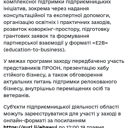
комплексної підтримки підприємницьких
ініціатив, зокрема через надання
консультаційної та експертної допомоги,
організацію освітніх і практичних заходів,
розвиток коворкінг-простору, підготовку
грантових заявок та формування
партнерської взаємодії у форматі «Е2В»
(education-to-business).
У межах програми заходу передбачено участь
представників ПРООН, презентацію хабу
стійкого бізнесу, а також обговорення
актуальних питань підтримки релокованого
бізнесу, внутрішньо переміщених осіб та
ветеранів.
Суб’єкти підприємницької діяльності області
можуть зареєструватися для участі у заході в
онлайн-форматі за посиланням
https://surl.li/ebawuj
до 12:00 19 травня.