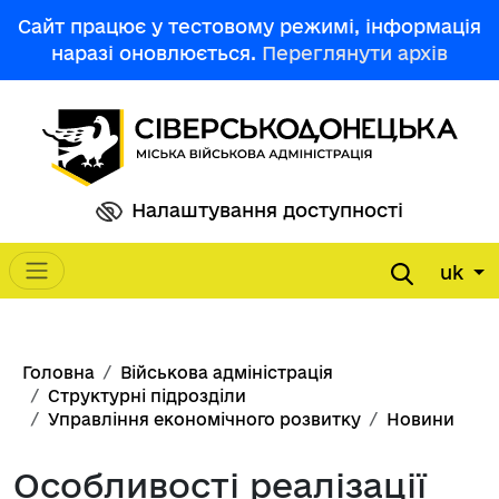
Перейти до основного вмісту
Сайт працює у тестовому режимі, інформація
наразі оновлюється.
Переглянути архів
Налаштування доступності
uk
Main navigation
Рядок навіґації
Головна
Військова адміністрація
Структурні підрозділи
Управління економічного розвитку
Новини
Особливості реалізації