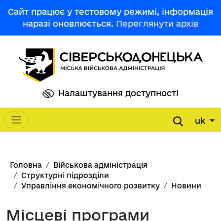
Перейти до основного вмісту
Сайт працює у тестовому режимі, інформація
наразі оновлюється.
Переглянути архів
Налаштування доступності
uk
Main navigation
Рядок навіґації
Головна
Військова адміністрація
Структурні підрозділи
Управління економічного розвитку
Новини
Місцеві програми