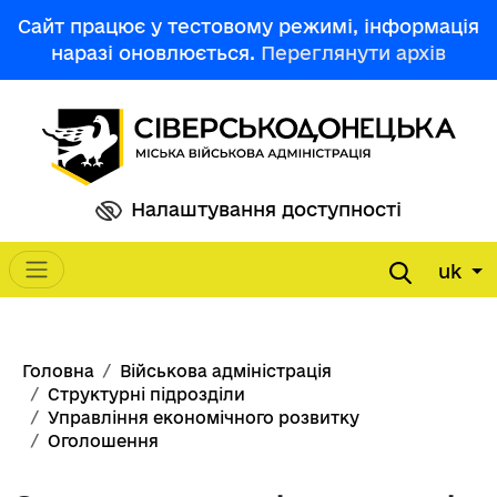
Перейти до основного вмісту
Сайт працює у тестовому режимі, інформація
наразі оновлюється.
Переглянути архів
Налаштування доступності
uk
Main navigation
Рядок навіґації
Головна
Військова адміністрація
Структурні підрозділи
Управління економічного розвитку
Оголошення