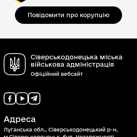
Повідомити про корупцію
Сіверськодонецька міська
військова адміністрація
Офіційний вебсайт
Адреса
Луганська обл., Сіверськодонецький р-н,
м.Сіверськодонецьк, бул. Незалежності