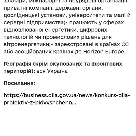
заклади, міжнародні та неурядові організації,
приватні компанії, державні органи,
дослідницькі установи, університети та малі й
середні підприємства;- працюють у сферах
відновлюваної енергетики, цифрових
технологій чи промислових рішень для
вітроенергетики;- зареєстровані в країнах ЄС
або асоційованих країнах до Horizon Europe.
Географія (крім окупованих та фронтових
територій):
вся Україна
Посилання:
https://business.diia.gov.ua/news/konkurs-dlia-
proiektiv-z-pidvyshchenn…