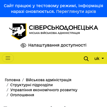
Перейти до основного вмісту
Сайт працює у тестовому режимі, інформація
наразі оновлюється.
Переглянути архів
Налаштування доступності
uk
Main navigation
Рядок навіґації
Головна
Військова адміністрація
Структурні підрозділи
Управління економічного розвитку
Оголошення