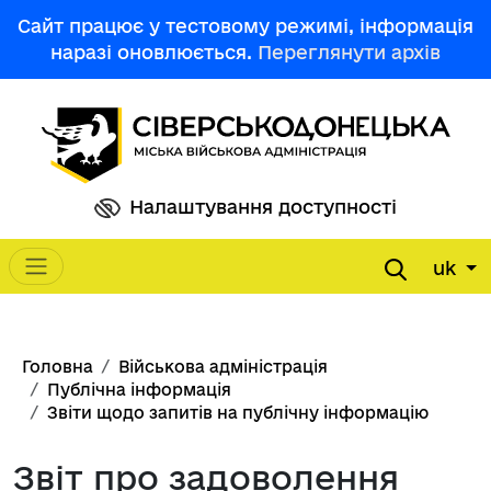
Перейти до основного вмісту
Сайт працює у тестовому режимі, інформація
наразі оновлюється.
Переглянути архів
Налаштування доступності
uk
Main navigation
Рядок навіґації
Головна
Військова адміністрація
Публічна інформація
Звіти щодо запитів на публічну інформацію
Звіт про задоволення