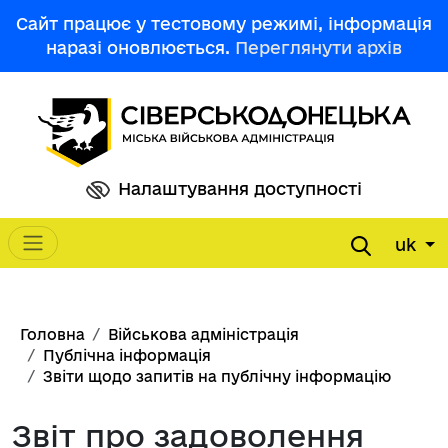
Перейти до основного вмісту
Сайт працює у тестовому режимі, інформація
наразі оновлюється.
Переглянути архів
Налаштування доступності
uk
Main navigation
Рядок навіґації
Головна
Військова адміністрація
Публічна інформація
Звіти щодо запитів на публічну інформацію
Звіт про задоволення