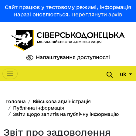
Перейти до основного вмісту
Сайт працює у тестовому режимі, інформація
наразі оновлюється.
Переглянути архів
Налаштування доступності
uk
Main navigation
Рядок навіґації
Головна
Військова адміністрація
Публічна інформація
Звіти щодо запитів на публічну інформацію
Звіт про задоволення