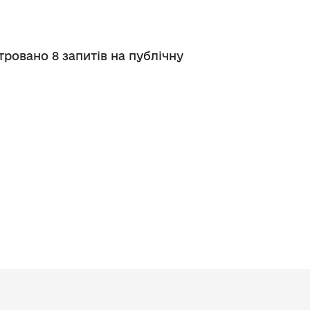
 з питань підприємництва у м. 
ровано 8 запитів на публічну
а база
тів регуляторних актів
орної діяльності
вивчення та надання висновків 
роекту регуляторного акта 
ства
яд регуляторних актів