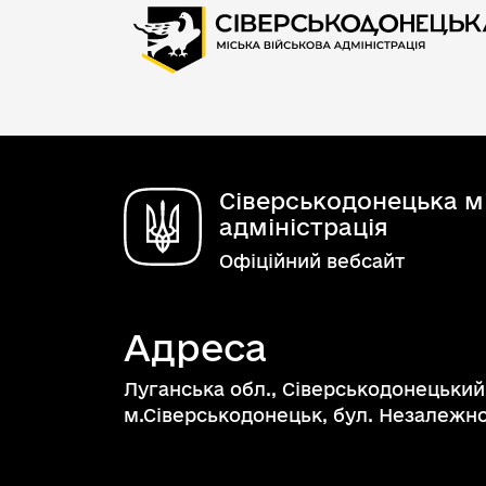
Сіверськодонецька мі
адміністрація
Офіційний вебсайт
Адреса
Луганська обл., Сіверськодонецький
м.Сіверськодонецьк, бул. Незалежнос