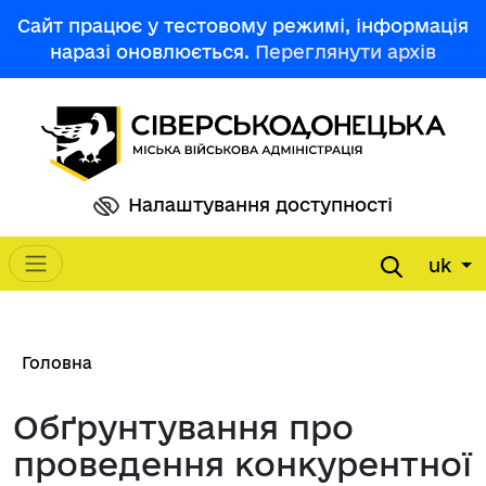
Перейти до основного вмісту
Сайт працює у тестовому режимі, інформація
наразі оновлюється.
Переглянути архів
Налаштування доступності
uk
Main navigation
Рядок навіґації
Головна
Обґрунтування про
проведення конкурентної