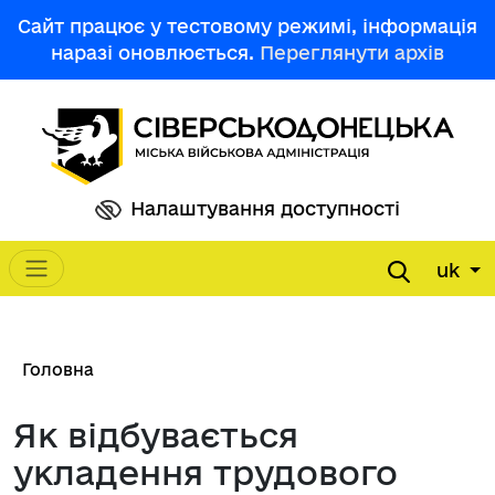
Перейти до основного вмісту
Сайт працює у тестовому режимі, інформація
наразі оновлюється.
Переглянути архів
Налаштування доступності
uk
Main navigation
Рядок навіґації
Головна
Як відбувається
укладення трудового