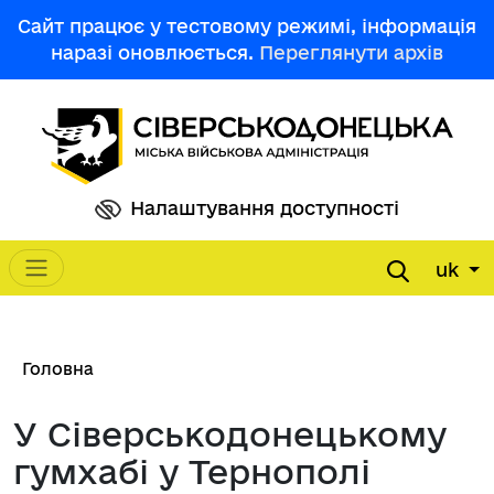
Перейти до основного вмісту
Сайт працює у тестовому режимі, інформація
наразі оновлюється.
Переглянути архів
Налаштування доступності
uk
Main navigation
Рядок навіґації
Головна
У Сіверськодонецькому
гумхабі у Тернополі