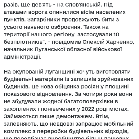
разів. Ще дев'ять - на Слов'янській. Під
атаками ворога опинилися вісім населених
пунктів. Загарбники продовжують бити з
усього наявного озброєння. Також на
території нашого регіону застосували 10
безпілотників", - повідомив Олексій Харченко,
начальник Луганської обласної військової
адміністрації.
На окупованій Луганщині хочуть виготовляти
будівельні матеріали із залишків зруйнованих
будинків. Це нова обіцянка росіян у площині
показового відновлення. За чотири роки вони
не збудували жодної багатоповерхівки в
захоплених і понівечених у 2022 році містах.
Займаються лише демонтажем. Втім,
запевняють, що невдовзі запрацює мобільний
комплекс з переробки будівельних відходів,
що передбачає виробництво більш дешевих