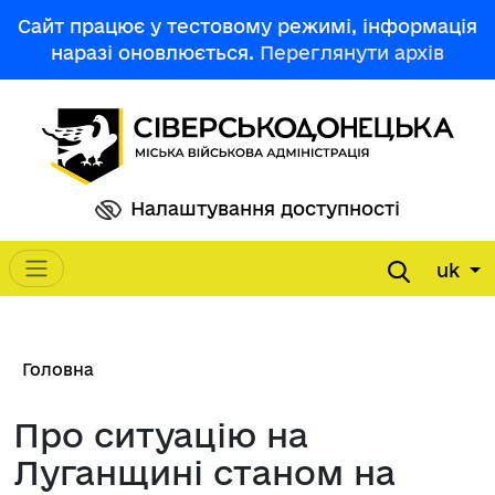
Перейти до основного вмісту
Сайт працює у тестовому режимі, інформація
наразі оновлюється.
Переглянути архів
Налаштування доступності
uk
Main navigation
Рядок навіґації
Головна
Про ситуацію на
Луганщині станом на