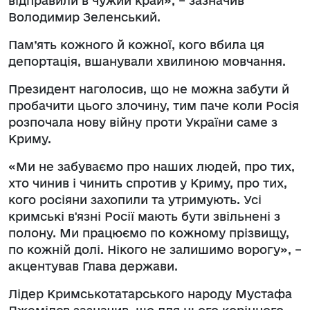
відправили в чужий край», – зазначив
Володимир Зеленський.
Пам’ять кожного й кожної, кого вбила ця
депортація, вшанували хвилиною мовчання.
Президент наголосив, що не можна забути й
пробачити цього злочину, тим паче коли Росія
розпочала нову війну проти України саме з
Криму.
«Ми не забуваємо про наших людей, про тих,
хто чинив і чинить спротив у Криму, про тих,
кого росіяни захопили та утримують. Усі
кримські в'язні Росії мають бути звільнені з
полону. Ми працюємо по кожному прізвищу,
по кожній долі. Нікого не залишимо ворогу», –
акцентував Глава держави.
Лідер Кримськотатарського народу Мустафа