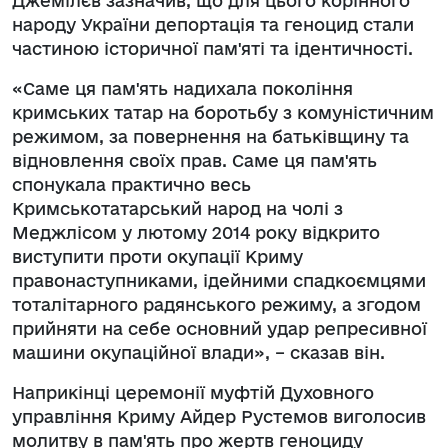
Джемілєв зазначив, що для цього корінного
народу України депортація та геноцид стали
частиною історичної пам'яті та ідентичності.
«Саме ця пам'ять надихала покоління
кримських татар на боротьбу з комуністичним
режимом, за повернення на батьківщину та
відновлення своїх прав. Саме ця пам'ять
спонукала практично весь
Кримськотатарський народ на чолі з
Меджлісом у лютому 2014 року відкрито
виступити проти окупації Криму
правонаступниками, ідейними спадкоємцями
тоталітарного радянського режиму, а згодом
прийняти на себе основний удар репресивної
машини окупаційної влади», – сказав він.
Наприкінці церемонії муфтій Духовного
управління Криму Айдер Рустемов виголосив
молитву в пам'ять про жертв геноциду