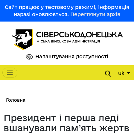
Перейти до основного вмісту
Сайт працює у тестовому режимі, інформація
наразі оновлюється.
Переглянути архів
Налаштування доступності
uk
Main navigation
Рядок навіґації
Головна
Президент і перша леді
вшанували пам’ять жертв