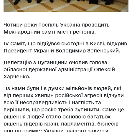
Чотири роки поспіль Україна проводить
Міжнародний саміт міст і регіонів.
IV Саміт, що відбувся сьогодні в Києві, відкрив
Президент України Володимир Зеленський.
Делегацію з Луганщини очолив голова
обласної державної адміністрації Олексій
Харченко.
"Із нами були і є думки мільйонів людей, які
від перших хвилин російської агресії відчули
всю її несправедливість і наглість та
вирішили, що росію треба зупинити. Саме це
рішення людей стало основою багатьох
рішень лідерів країн, парламентів, бізнесів
про підтримку України, нашого захисту,