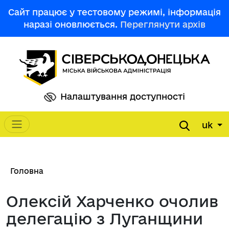
Перейти до основного вмісту
Сайт працює у тестовому режимі, інформація
наразі оновлюється.
Переглянути архів
Налаштування доступності
uk
Main navigation
Рядок навіґації
Головна
Олексій Харченко очолив
делегацію з Луганщини